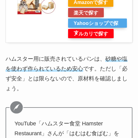
Amazonで探す
楽天で探す
Yahooショップで探
す
メルカリで探す
ハムスター用に販売されているパンは、
砂糖や塩
を使わず作られているため安心
です。ただし「必
ず安全」とは限らないので、原材料を確認しまし
ょう。
YouTube「ハムスター食堂 Hamster
Restaurant」さんが「はむはむ食ぱむ」を