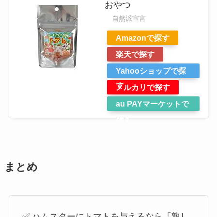
おやつ
自然派宣言
Amazonで探す
楽天で探す
Yahooショップで探
す
メルカリで探す
au PAYマーケットで
探す
まとめ
✅ ハムスターにトマトを与えるなら「熟し