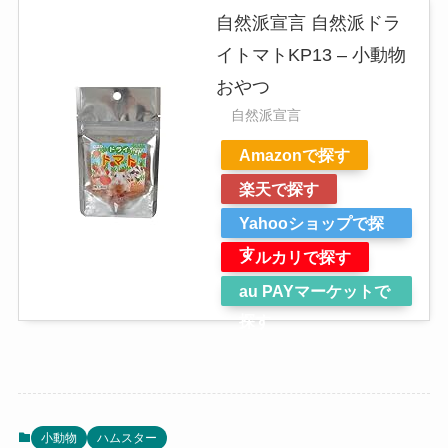
自然派宣言 自然派ドラ
イトマトKP13 – 小動物
おやつ
自然派宣言
Amazonで探す
楽天で探す
Yahooショップで探
す
メルカリで探す
au PAYマーケットで
探す
小動物
ハムスター