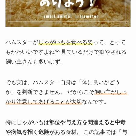
ハムスターが
じゃがいもを食べる姿
って、とって
もかわいいですよね^^ 見ているだけで癒やされる
飼い主さんも多いはず。
でも実は、ハムスター自身は「体に良いかどう
か」を判断できません。 だからこそ
飼い主がしっ
かり注意してあげることが大切
なんです。
特にじゃがいもは
部位や与え方を間違えると中毒
や病気を招く危険
がある食材。 この記事では「与